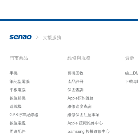
支援服務
門市商品
維修與服務
資源
手機
舊機回收
線上D
筆記型電腦
產品註冊
下載專
平板電腦
保固查詢
數位相機
Apple預約維修
遊戲機
維修進度查詢
GPS行車紀錄器
維修保固注意事項
數位電視
Apple 授權維修中心
周邊配件
Samsung 授權維修中心