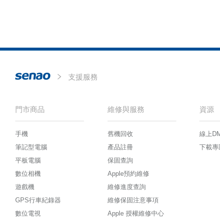
支援服務
門市商品
維修與服務
資源
手機
舊機回收
線上D
筆記型電腦
產品註冊
下載專
平板電腦
保固查詢
數位相機
Apple預約維修
遊戲機
維修進度查詢
GPS行車紀錄器
維修保固注意事項
數位電視
Apple 授權維修中心